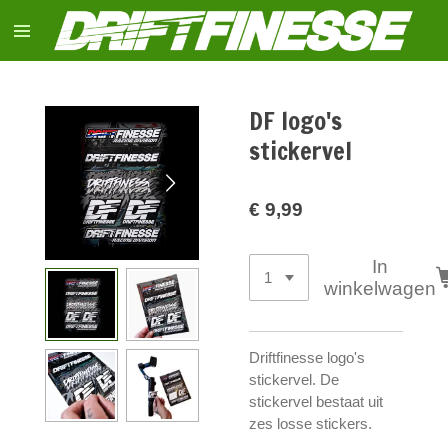
Ga
direct
naar
de
hoofdinhoud
DF logo's
stickervel
€ 9,99
In
winkelwagen
Driftfinesse logo's
stickervel. De
stickervel bestaat uit
zes losse stickers.