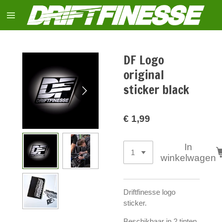
Ga
direct
naar
de
hoofdinhoud
DF Logo
original
sticker black
€ 1,99
In
winkelwagen
Driftfinesse logo
sticker.
Beschikbaar in 2 tinten,